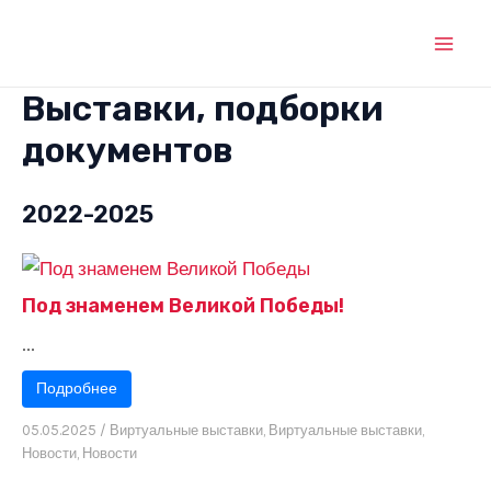
Перейти
к
Mai
содержимому
Выставки, подборки
Men
документов
2022-2025
Под знаменем Великой Победы!
...
Подробнее
05.05.2025
/
Виртуальные выставки
,
Виртуальные выставки
,
Новости
,
Новости