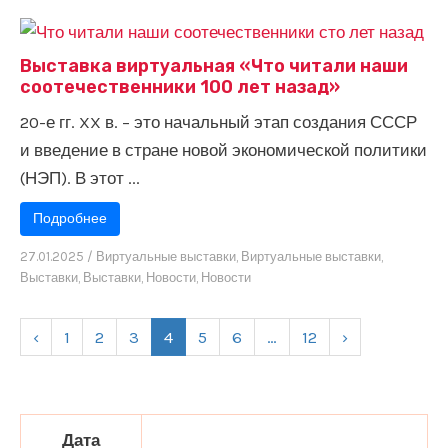
Выставка виртуальная «Что читали наши
соотечественники 100 лет назад»
20-е гг. XX в. – это начальный этап создания СССР
и введение в стране новой экономической политики
(НЭП). В этот ...
Подробнее
27.01.2025
/
Виртуальные выставки
,
Виртуальные выставки
,
Выставки
,
Выставки
,
Новости
,
Новости
‹
1
2
3
4
5
6
…
12
›
Дата