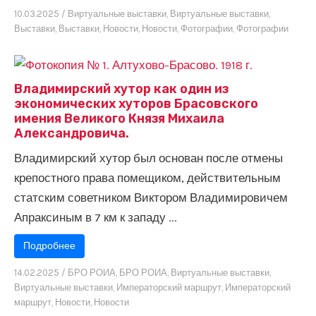
10.03.2025
/
Виртуальные выставки
,
Виртуальные выставки
,
Выставки
,
Выставки
,
Новости
,
Новости
,
Фотографии
,
Фотографии
Владимирский хутор как один из
экономических хуторов Брасовского
имения Великого Князя Михаила
Александровича.
Владимирский хутор был основан после отмены
крепостного права помещиком, действительным
статским советником Виктором Владимировичем
Апраксиным в 7 км к западу ...
Подробнее
14.02.2025
/
БРО РОИА
,
БРО РОИА
,
Виртуальные выставки
,
Виртуальные выставки
,
Императорский маршрут
,
Императорский
маршрут
,
Новости
,
Новости