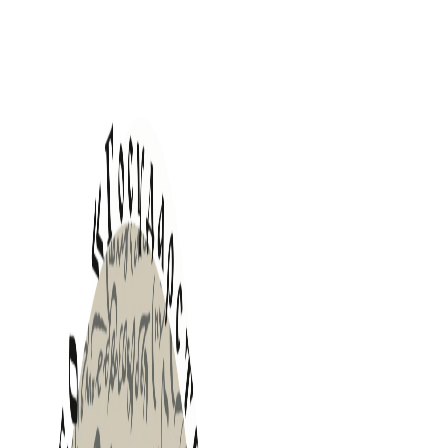
Перейти
к
содержимому