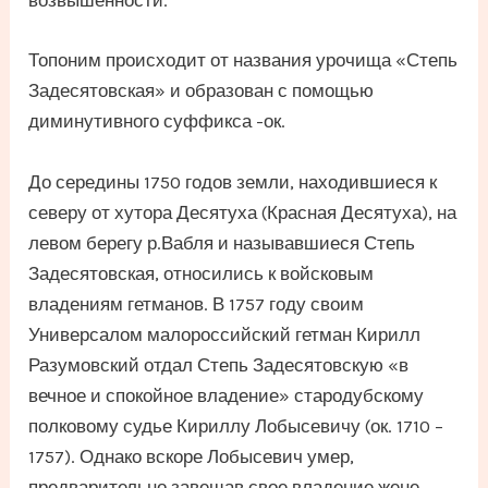
возвышенности.
Топоним происходит от названия урочища «Степь
Задесятовская» и образован с помощью
диминутивного суффикса -ок.
До середины 1750 годов земли, находившиеся к
северу от хутора Десятуха (Красная Десятуха), на
левом берегу р.Вабля и называвшиеся Степь
Задесятовская, относились к войсковым
владениям гетманов. В 1757 году своим
Универсалом малороссийский гетман Кирилл
Разумовский отдал Степь Задесятовскую «в
вечное и спокойное владение» стародубскому
полковому судье Кириллу Лобысевичу (ок. 1710 –
1757). Однако вскоре Лобысевич умер,
предварительно завещав свое владение жене