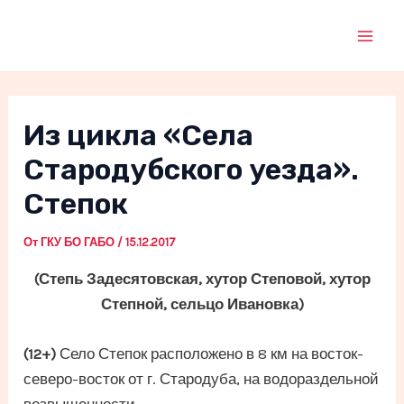
Перейти
к
Mai
содержимому
Men
Из цикла «Села
Стародубского уезда».
Степок
От
ГКУ БО ГАБО
/
15.12.2017
(Степь Задесятовская, хутор Степовой, хутор
Степной, сельцо Ивановка)
(12+)
Село Степок расположено в 8 км на восток-
северо-восток от г. Стародуба, на водораздельной