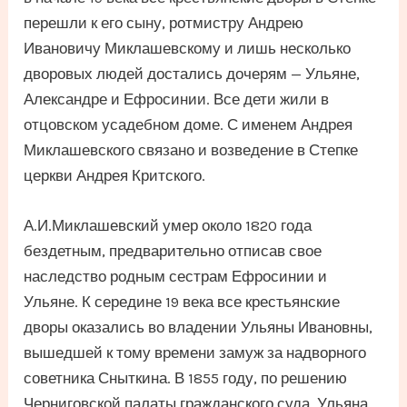
перешли к его сыну, ротмистру Андрею
Ивановичу Миклашевскому и лишь несколько
дворовых людей достались дочерям — Ульяне,
Александре и Ефросинии. Все дети жили в
отцовском усадебном доме. С именем Андрея
Миклашевского связано и возведение в Степке
церкви Андрея Критского.
А.И.Миклашевский умер около 1820 года
бездетным, предварительно отписав свое
наследство родным сестрам Ефросинии и
Ульяне. К середине 19 века все крестьянские
дворы оказались во владении Ульяны Ивановны,
вышедшей к тому времени замуж за надворного
советника Сныткина. В 1855 году, по решению
Черниговской палаты гражданского суда, Ульяна