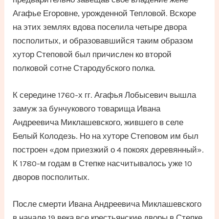
Агафье Егоровне, урожденной Тепловой. Вскоре
на этих землях вдова поселила четыре двора
посполитых, и образовавшийся таким образом
хутор Степовой был причислен ко второй
полковой сотне Стародубского полка.
К середине 1760-х гг. Агафья Лобысевич вышла
замуж за бунчукового товарища Ивана
Андреевича Миклашевского, жившего в селе
Белый Колодезь. Но на хуторе Степовом им был
построен «дом приезжий о 4 покоях деревянный».
К 1780-м годам в Степке насчитывалось уже 10
дворов посполитых.
После смерти Ивана Андреевича Миклашевского
в начале 19 века все крестьянские дворы в Степке