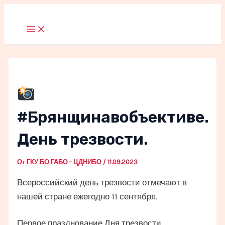
Перейти
к
Main
Menu
содержимому
#Брянщинавобъективе.
День трезвости.
От
ГКУ БО ГАБО - ЦДНИБО
/
11.09.2023
Всероссийский день трезвости отмечают в
нашей стране ежегодно 11 сентября.
Первое празднование Дня трезвости