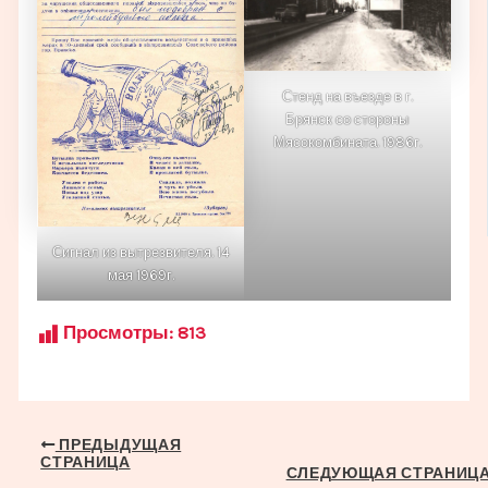
Стенд на въезде в г.
Брянск со стороны
Мясокомбината. 1986г.
Сигнал из вытрезвителя. 14
мая 1969г.
Просмотры:
813
Навигация
ПРЕДЫДУЩАЯ
СТРАНИЦА
по
СЛЕДУЮЩАЯ СТРАНИЦ