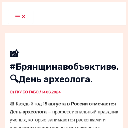
Перейти
к
Main
Menu
содержимому
📸
#Брянщинавобъективе.
🔍День археолога.
От
ГКУ БО ГАБО
/
14.08.2024
📆 Каждый год
15 августа в России отмечается
День археолога
— профессиональный праздник
ученых, которые занимаются раскопками и
изучением вещественных исторических