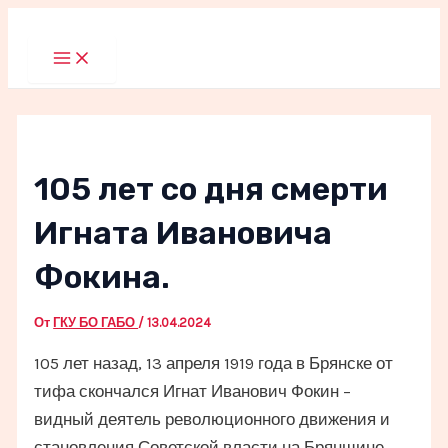
Перейти
к
Main
Menu
содержимому
105 лет со дня смерти
Игната Ивановича
Фокина.
От
ГКУ БО ГАБО
/
13.04.2024
105 лет назад, 13 апреля 1919 года в Брянске от
тифа скончался Игнат Иванович Фокин –
видный деятель революционного движения и
становления Советской власти на Брянщине,