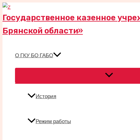
Перейти
к
Государственное казенное учре
содержимому
Брянской области»
О ГКУ БО ГАБО
Переключател
меню
История
Режим работы