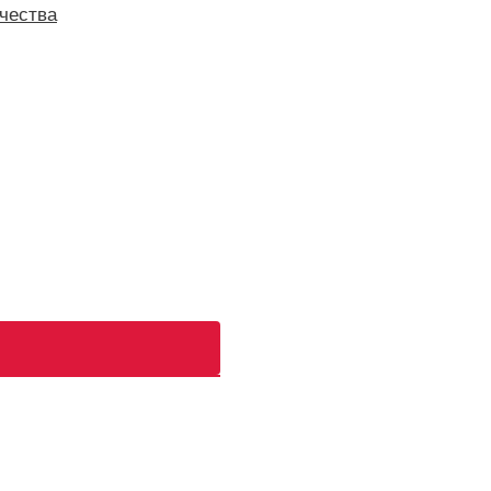
чества
ь