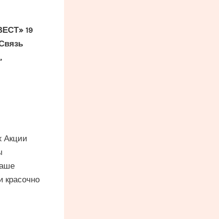
ВЕСТ»
19
 Связь
,
х Акции
ы
наше
и красочно