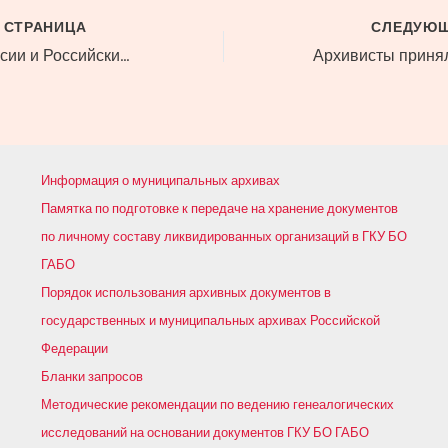
 СТРАНИЦА
СЛЕДУЮЩ
Минкультуры России и Российский Красный Крест запускают благотворительную акцию в поддержку пострадавших учреждений культуры и сотрудников отрасли Дагестана
Информация о муниципальных архивах
Памятка по подготовке к передаче на хранение документов
по личному составу ликвидированных организаций в ГКУ БО
ГАБО
Порядок использования архивных документов в
государственных и муниципальных архивах Российской
Федерации
Бланки запросов
Методические рекомендации по ведению генеалогических
исследований на основании документов ГКУ БО ГАБО