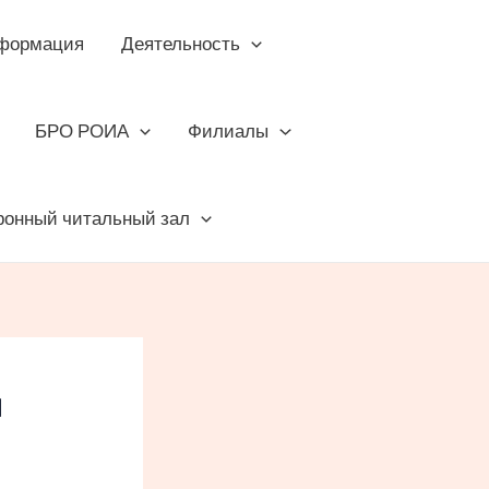
формация
Деятельность
БРО РОИА
Филиалы
ронный читальный зал
я