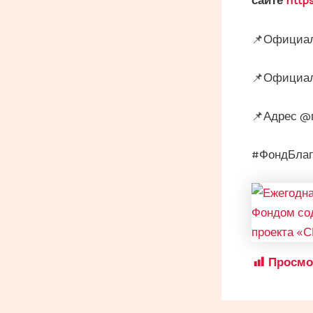
сайте
http
📌Официал
📌Официал
📌Адрес @
#ФондБлаг
Просмо