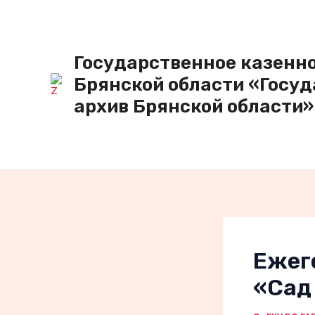
Перейти
к
содержимому
Государственное казенн
Брянской области «Госу
архив Брянской области»
Ежег
«Сад