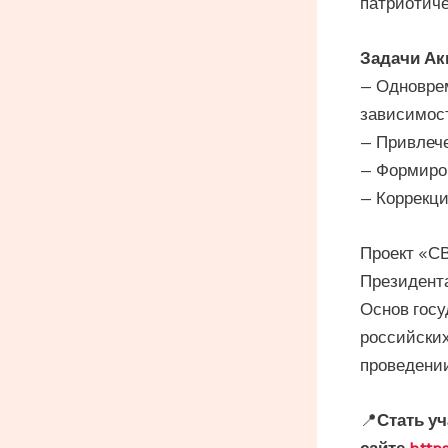
патриотич
Задачи Ак
— Одноврем
зависимост
— Привлече
— Формиров
— Коррекци
Проект «С
Президента
Основ госу
российских
проведении
📍
Стать у