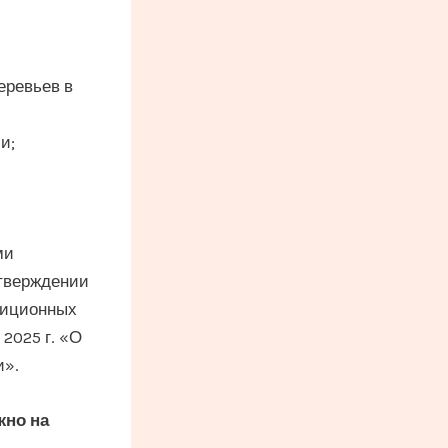
еревьев в
и;
ми
утверждении
диционных
2025 г. «О
и».
жно на