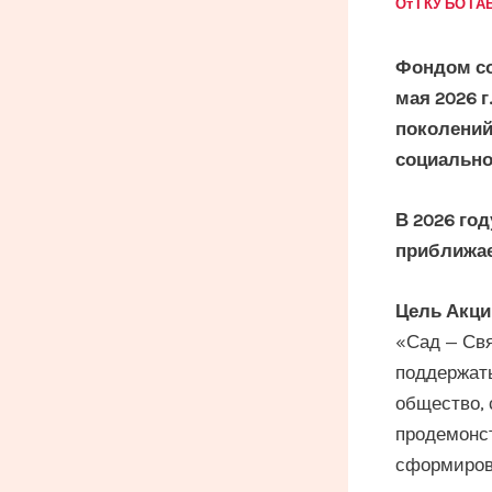
От
ГКУ БО Г
Фондом со
мая 2026 г
поколений
социально
В 2026 го
приближае
Цель Акци
«Сад — Свя
поддержать
общество, 
продемонст
сформирова