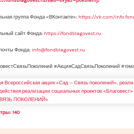
s://fondblagovest.ru/sad
—
svyaz
—
pokolenij/
ьная группа Фонда «ВКонтакте»:
https://vk.com/info.fo
ьный сайт Фонда:
https://fondblagovest.ru
почты Фонда:
info@fondblagovest.ru
овестСвязьПоколений #АкцияСадСвязьПоколений #19м
тры:
140