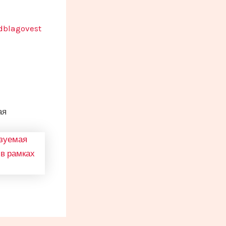
ndblagovest
ая