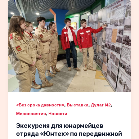
,
,
,
«Без срока давности»
Выставки
Дулаг 142
,
Мероприятия
Новости
Экскурсия для юнармейцев
отряда «Юнтех» по передвижной