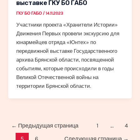
выставке ГКУ БО ГАБО
ГКУ БО ГАБО
/
14.11.2023
Участники проекта «Хранители Истории»
Движения Первых провели экскурсию для
юнармейцев отряда «Юнтех» по
передвижной выставке Государственного
архива Брянской области, посвященной
событиям, которые происходили в годы
Великой Отечественной войны на
территории Брянской области.
Постраничная
←
Предыдущая страница
1
…
4
навигация
5
6
Следующая страница
→