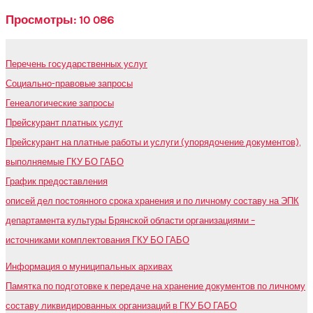
Просмотры:
10 086
Перечень государственных услуг
Социально-правовые запросы
Генеалогические запросы
Прейскурант платных услуг
Прейскурант на платные работы и услуги (упорядочение документов),
выполняемые ГКУ БО ГАБО
График предоставления
описей дел постоянного срока хранения и по личному составу на ЭПК
департамента культуры Брянской области организациями –
источниками комплектования ГКУ БО ГАБО
Информация о муниципальных архивах
Памятка по подготовке к передаче на хранение документов по личному
составу ликвидированных организаций в ГКУ БО ГАБО