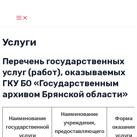
Перейти
к
Main
Menu
содержимому
Услуги
Перечень государственных
услуг (работ), оказываемых
ГКУ БО «Государственным
архивом Брянской области»
Наименование
Наименование
Форма
учреждения,
государственной
оказания
предоставляющего
услуги
услуги