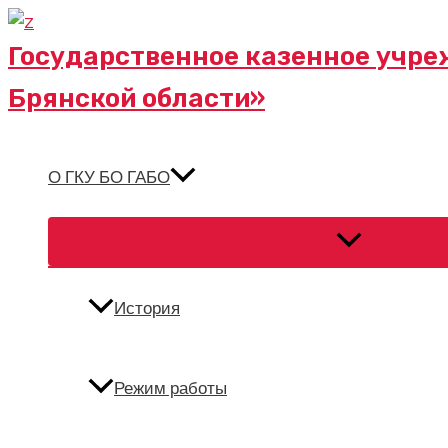
Перейти
к
Государственное казенное учре
содержимому
Брянской области»
О ГКУ БО ГАБО
Переключател
меню
История
Режим работы