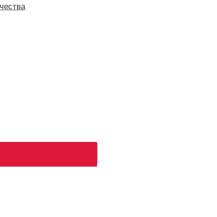
чества
ь