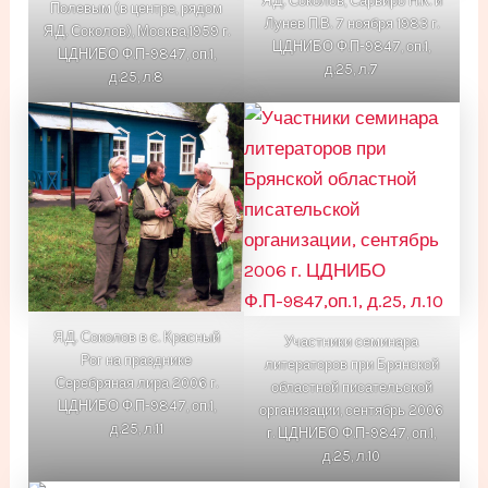
Я.Д. Соколов, Сарвиро Н.К. и
Полевым (в центре, рядом
Лунев П.В. 7 ноября 1983 г.
Я.Д. Соколов), Москва,1959 г.
ЦДНИБО Ф.П-9847, оп.1,
ЦДНИБО Ф.П-9847, оп.1,
д.25, л.7
д.25, л.8
Я.Д. Соколов в с. Красный
Участники семинара
Рог на празднике
литераторов при Брянской
Серебряная лира 2006 г.
областной писательской
ЦДНИБО Ф.П-9847, оп.1,
организации, сентябрь 2006
д.25, л.11
г. ЦДНИБО Ф.П-9847, оп.1,
д.25, л.10