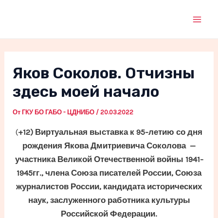
Перейти
к
Mai
содержимому
Men
Яков Соколов. Отчизны
здесь моей начало
От
ГКУ БО ГАБО - ЦДНИБО
/
20.03.2022
(
+12)
Виртуальная выставка к 95-летию со дня
рождения Якова Дмитриевича Соколова —
участника Великой Отечественной войны 1941-
1945гг., члена Союза писателей России, Союза
журналистов России, кандидата исторических
наук, заслуженного работника культуры
Российской Федерации.