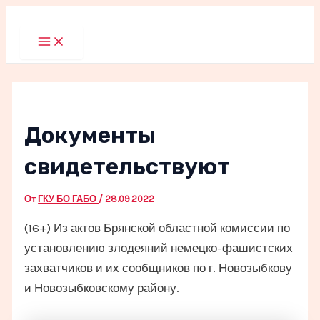
Перейти
к
Main
Menu
содержимому
Документы
свидетельствуют
От
ГКУ БО ГАБО
/
28.09.2022
(16+) Из актов Брянской областной комиссии по
установлению злодеяний немецко-фашистских
захватчиков и их сообщников по г. Новозыбкову
и Новозыбковскому району.