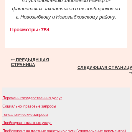
по установлению злодеяний немецко-
фашистских захватчиков и их сообщников по
г. Новозыбкову и Новозыбковскому району.
Просмотры:
784
Навигация
ПРЕДЫДУЩАЯ
СТРАНИЦА
по
СЛЕДУЮЩАЯ СТРАНИЦ
записям
Перечень государственных услуг
Социально-правовые запросы
Генеалогические запросы
Прейскурант платных услуг
Прейскурант на платные работы и услуги (упорядочение документов),