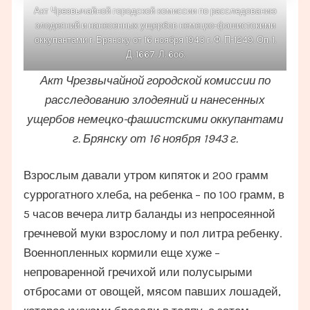
Акт Чрезвычайной городской комиссии по расследованию
злодеяний и нанесенных ущербов немецко-фашистскими
оккупантами г. Брянску от 16 ноября 1943 г. Ф. П-1249. Оп. 1.
Д. 1667. Л. 6об.
Акт Чрезвычайной городской комиссии по
расследованию злодеяний и нанесенных
ущербов немецко-фашистскими оккупантами
г. Брянску от 16 ноября 1943 г.
Взрослым давали утром кипяток и 200 грамм
суррогатного хлеба, на ребенка – по 100 грамм, в
5 часов вечера литр баланды из непросеянной
гречневой муки взрослому и пол литра ребенку.
Военнопленных кормили еще хуже –
непроваренной гречихой или полусырыми
отбросами от овощей, мясом павших лошадей,