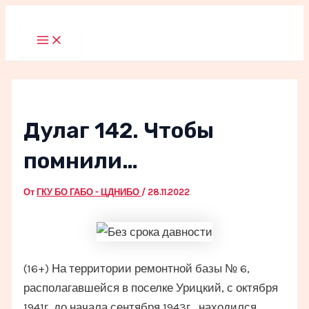
Перейти
к
Main
Menu
содержимому
Дулаг 142. Чтобы
помнили…
От
ГКУ БО ГАБО - ЦДНИБО
/
28.11.2022
(16+) На территории ремонтной базы № 6,
располагавшейся в поселке Урицкий, с октября
1941г. до начала сентября 1943г. находился