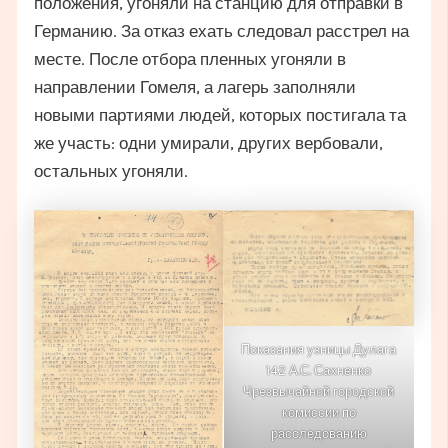
положения, угоняли на станцию для отправки в
Германию. За отказ ехать следовал расстрел на
месте. После отбора пленных угоняли в
направлении Гомеля, а лагерь заполняли
новыми партиями людей, которых постигала та
же участь: одни умирали, других вербовали,
остальных угоняли.
Показания узницы Дулага
142 А.С. Сахненко
Чрезвычайной городской
комиссии по
расследованию