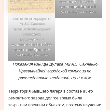
злодеяний. 09.11.1943г. МБУ
Архив города Брянска. Ф.
243. Оп. 2. Д. 133. Л. 84об.
Показания узницы Дулага
142 А.С. Сахненко
Чрезвычайной городской
комиссии по
расследованию
злодеяний. 09.11.1943г. МБУ
Архив города Брянска. Ф.
243. Оп. 2. Д. 133. Л. 84.
Показания узницы Дулага 142 А.С. Сахненко
Чрезвычайной городской комиссии по
расследованию злодеяний. 09.11.1943г.
Территория бывшего лагеря в составе 85-го
ремонтного завода долгое время была
закрытым военным объектом, поэтому изучение