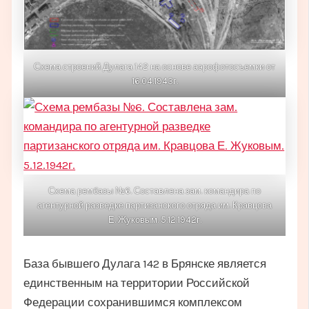
Схема строений Дулага 142 на основе аэрофотосъемки от
16.04.1943г.
Схема рембазы №6. Составлена зам. командира по
агентурной разведке партизанского отряда им. Кравцова
Е. Жуковым. 5.12.1942г.
База бывшего Дулага 142 в Брянске является
единственным на территории Российской
Федерации сохранившимся комплексом