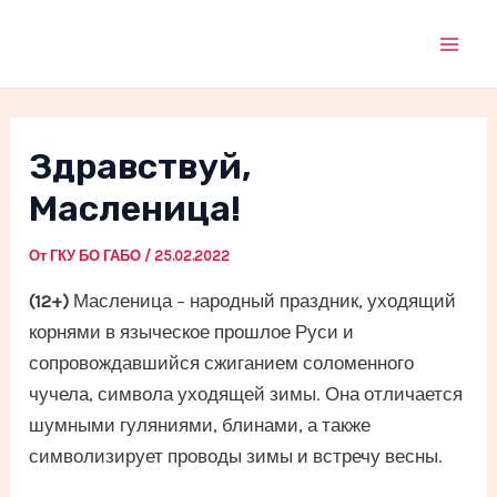
Перейти
к
Mai
содержимому
Men
Здравствуй,
Масленица!
От
ГКУ БО ГАБО
/
25.02.2022
(12+)
Масленица – народный праздник, уходящий
корнями в языческое прошлое Руси и
сопровождавшийся сжиганием соломенного
чучела, символа уходящей зимы. Она отличается
шумными гуляниями, блинами, а также
символизирует проводы зимы и встречу весны.