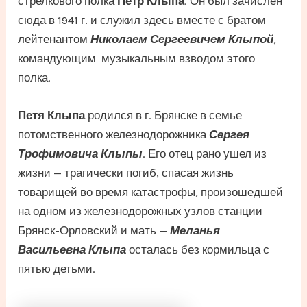
стрелкового полка
Петр Клыпа
. Он был зачислен
сюда в 1941 г. и служил здесь вместе с братом
лейтенантом
Николаем Сергеевичем Клыпой
,
командующим музыкальным взводом этого
полка.
Петя Клыпа
родился в г. Брянске в семье
потомственного железнодорожника
Сергея
Трофимовича Клыпы
. Его отец рано ушел из
жизни — трагически погиб, спасая жизнь
товарищей во время катастрофы, произошедшей
на одном из железнодорожных узлов станции
Брянск-Орловский и мать —
Меланья
Васильевна Клыпа
осталась без кормильца с
пятью детьми.