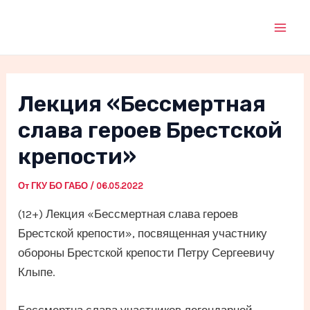
Перейти
к
Mai
содержимому
Men
Лекция «Бессмертная
слава героев Брестской
крепости»
От
ГКУ БО ГАБО
/
06.05.2022
(12+) Лекция «Бессмертная слава героев
Брестской крепости», посвященная участнику
обороны Брестской крепости Петру Сергеевичу
Клыпе.