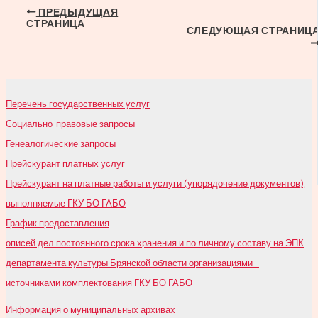
Навигация
ПРЕДЫДУЩАЯ
СТРАНИЦА
по
СЛЕДУЮЩАЯ СТРАНИЦ
записям
Перечень государственных услуг
Социально-правовые запросы
Генеалогические запросы
Прейскурант платных услуг
Прейскурант на платные работы и услуги (упорядочение документов),
выполняемые ГКУ БО ГАБО
График предоставления
описей дел постоянного срока хранения и по личному составу на ЭПК
департамента культуры Брянской области организациями –
источниками комплектования ГКУ БО ГАБО
Информация о муниципальных архивах