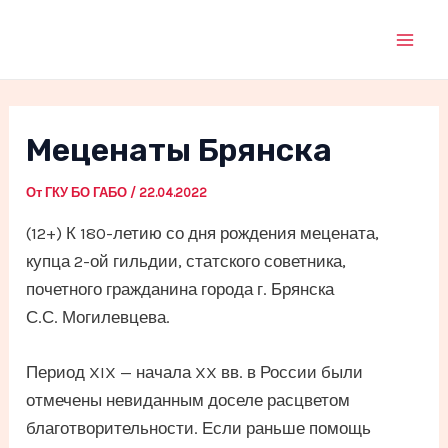
Перейти
к
Mai
содержимому
Men
Меценаты Брянска
От
ГКУ БО ГАБО
/
22.04.2022
(12+) К 180-летию со дня рождения мецената,
купца 2-ой гильдии, статского советника,
почетного гражданина города г. Брянска
С.С. Могилевцева.
Период XIX — начала XX вв. в России были
отмечены невиданным доселе расцветом
благотворительности. Если раньше помощь