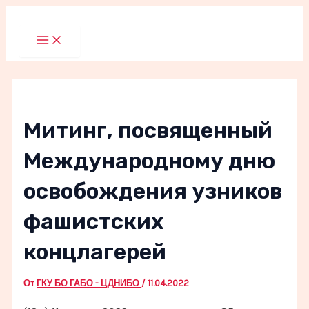
Перейти
к
Main
Menu
содержимому
Митинг, посвященный
Международному дню
освобождения узников
фашистских
концлагерей
От
ГКУ БО ГАБО - ЦДНИБО
/
11.04.2022