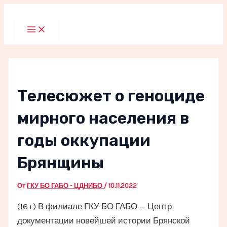
Перейти
к
Main
Menu
содержимому
Телесюжет о геноциде
мирного населения в
годы оккупации
Брянщины
От
ГКУ БО ГАБО - ЦДНИБО
/
10.11.2022
(16+) В филиале ГКУ БО ГАБО — Центр
документации новейшей истории Брянской