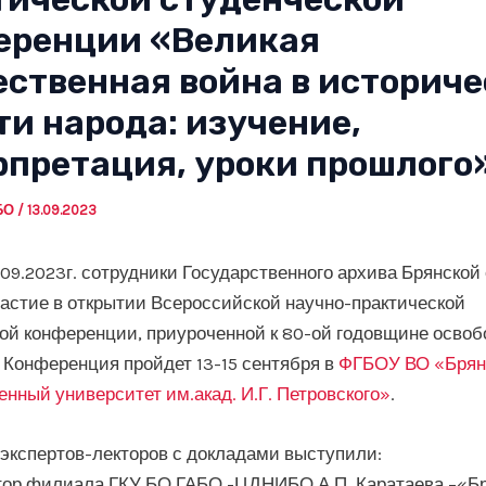
еренции «Великая
ественная война в историче
и народа: изучение,
рпретация, уроки прошлого»
АБО
/
13.09.2023
.09.2023г. сотрудники Государственного архива Брянской
астие в открытии Всероссийской научно-практической
ой конференции, приуроченной к 80-ой годовщине осво
Конференция пройдет 13-15 сентября в
ФГБОУ ВО «Брян
енный университет им.акад. И.Г. Петровского»
.
 экспертов-лекторов с докладами выступили:
ор филиала ГКУ БО ГАБО -ЦДНИБО А.П. Каратаева –«Б