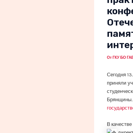
конф
Отеч
памят
инте
От
ГКУ БО Г
Сегодня 13
приняли уч
студенческ
Брянщины. 
государств
В качестве
директ