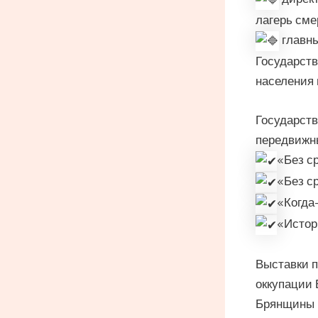
лагерь сме
главны
Государств
населения 
Государств
передвижны
«Без ср
«Без ср
«Когда
«Истор
Выставки п
оккупации 
Брянщины в