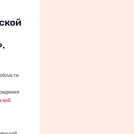
ской
.
 области
бождения
ский
рянский