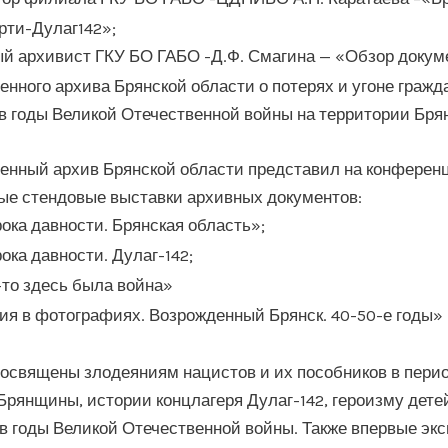
рти-Дулаг142»;
й архивист ГКУ БО ГАБО -Д.Ф. Смагина — «Обзор докум
енного архива Брянской области о потерях и угоне гражд
в годы Великой Отечественной войны на территории Бр
енный архив Брянской области представил на конферен
е стендовые выставки архивных документов:
ока давности. Брянская область»;
ока давности. Дулаг-142;
-то здесь была война»
ия в фотографиях. Возрожденный Брянск. 40-50-е годы»
освящены злодеяниям нацистов и их пособников в пери
Брянщины, истории концлагеря Дулаг-142, героизму дете
 годы Великой Отечественной войны. Также впервые экс