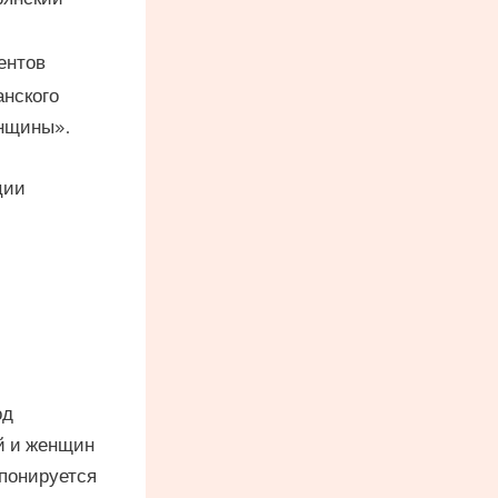
ентов
анского
янщины».
ции
од
й и женщин
понируется