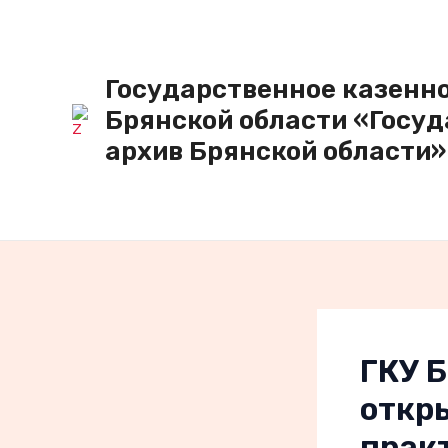
Перейти
к
содержимому
Государственное казенн
Брянской области «Госу
архив Брянской области»
ГКУ Б
откр
прак