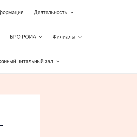
формация
Деятельность
БРО РОИА
Филиалы
ронный читальный зал
-