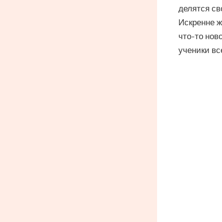
делятся св
Искренне ж
что-то нов
ученики вс