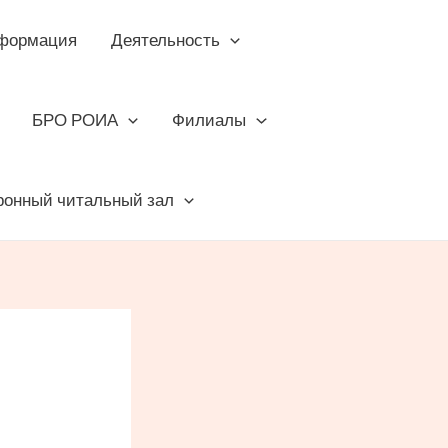
формация
Деятельность
БРО РОИА
Филиалы
ронный читальный зал