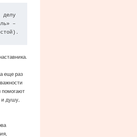
ль» – 

лстой).
наставника.
а еще раз
 важности
я помогают
 и душу,
ова
ия,