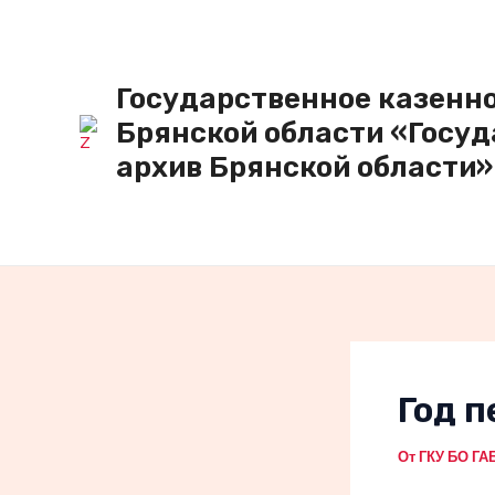
Перейти
к
содержимому
Государственное казенн
Брянской области «Госу
архив Брянской области»
Год п
От
ГКУ БО Г