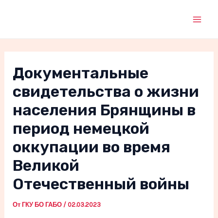
Перейти
к
Mai
содержимому
Men
Документальные
свидетельства о жизни
населения Брянщины в
период немецкой
оккупации во время
Великой
Отечественный войны
От
ГКУ БО ГАБО
/
02.03.2023