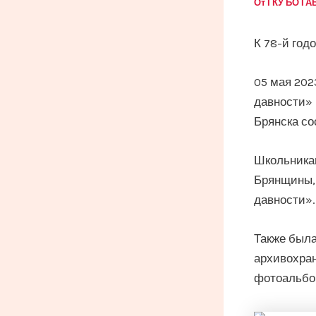
От
ГКУ БО Г
К 78-й год
05 мая 202
давности»
Брянска со
Школьника
Брянщины, 
давности».
Также была
архивохран
фотоальбом