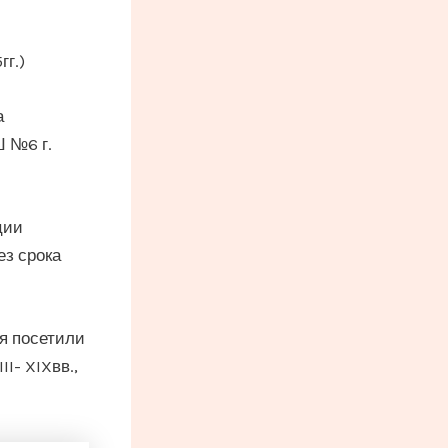
г.)
а
 №6 г.
ции
з срока
ся посетили
I- XIXвв.,