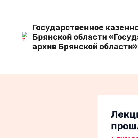
Перейти
к
содержимому
Государственное казенн
Брянской области «Госу
архив Брянской области»
Лекц
прош