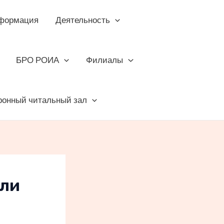
формация
Деятельность
БРО РОИА
Филиалы
ронный читальный зал
ели