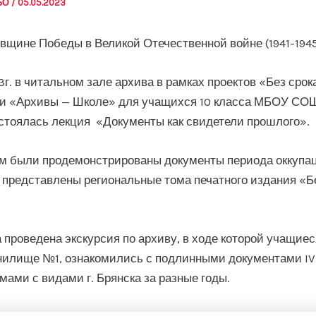
АБО
/
05.05.2023
овщине Победы в Великой Отечественной войне (1941-1945г
3г. в читальном зале архива в рамках проектов «Без срок
 и «Архивы — Школе» для учащихся 10 класса МБОУ СОШ
стоялась лекция «Документы как свидетели прошлого».
м были продемонстрированы документы периода оккупа
представлены региональные тома печатного издания «Бе
 проведена экскурсия по архиву, в ходе которой учащие
илище №1, ознакомились с подлинными документами IVII
ами с видами г. Брянска за разные годы.