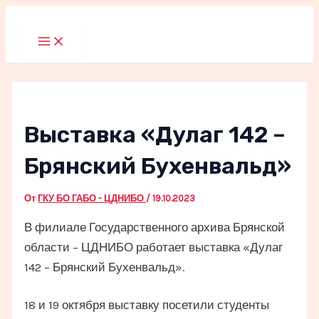
Перейти
к
Main
Menu
содержимому
Выставка «Дулаг 142 –
Брянский Бухенвальд»
От
ГКУ БО ГАБО - ЦДНИБО
/
19.10.2023
В филиале Государственного архива Брянской
области – ЦДНИБО работает выставка «Дулаг
142 – Брянский Бухенвальд».
18 и 19 октября выставку посетили студенты