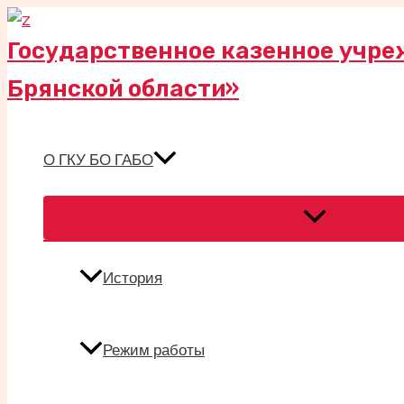
Перейти
к
Государственное казенное учре
содержимому
Брянской области»
О ГКУ БО ГАБО
Переключател
меню
История
Режим работы