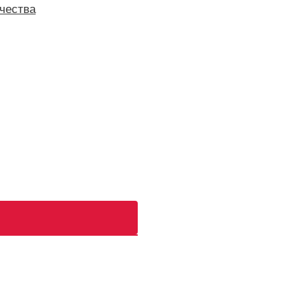
чества
ь