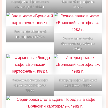
картофель». Проспект им.
«Брянский картофель».
Ленина, д. 99. 1982 г.
1982 г.
Зал в кафе «Брянский
картофель». 1982 г.
Резное панно в кафе
«Брянский картофель».
1982 г.
Фирменные блюда кафе
Интерьер кафе «Брянский
«Брянский картофель».
картофель». 1982 г.
1982 г.