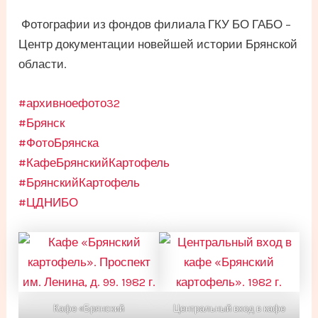
Фотографии из фондов филиала ГКУ БО ГАБО –
Центр документации новейшей истории Брянской
области.
#архивноефото32
#Брянск
#ФотоБрянска
#КафеБрянскийКартофель
#БрянскийКартофель
#ЦДНИБО
Кафе «Брянский
Центральный вход в кафе