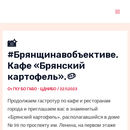
Перейти
к
Mai
содержимому
Men
📸
#Брянщинавобъективе.
Кафе «Брянский
картофель».🥔
От
ГКУ БО ГАБО - ЦДНИБО
/
22.11.2023
Продолжаем гастротур по кафе и ресторанам
города и приглашаем вас в знаменитый
«Брянский картофель», располагавшийся в доме
№ 99 по проспекту им. Ленина, на первом этаже