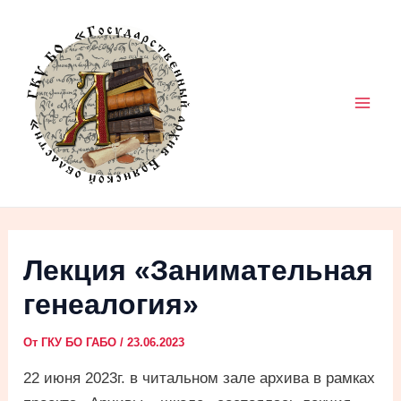
Перейти
к
содержимому
Mai
Men
Лекция «Занимательная
генеалогия»
От
ГКУ БО ГАБО
/
23.06.2023
22 июня 2023г. в читальном зале архива в рамках