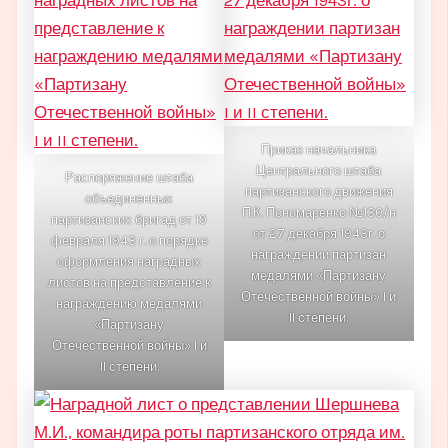
Приказ начальника
Центрального штаба
Распоряжение штаба
партизанского движения
объединенных
П.К. Пономаренко №130/н
партизанских бригад от 19
от 27 декабря 1943г. о
февраля 1943 г. о порядке
награждении партизан
оформления наградных
медалями «Партизану
листов на представление к
Отечественной войны» I и
награждению медалями
II степени.
«Партизану
Отечественной войны» I и
II степени.