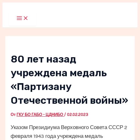
Перейти
к
Main
Menu
содержимому
80 лет назад
учреждена медаль
«Партизану
Отечественной войны»
От
ГКУ БО ГАБО - ЦДНИБО
/
02.02.2023
Указом Президиума Верховного Совета СССР 2
февраля 1943 года учреждена медаль