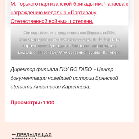
Наградной лист о представлении Шершнева М.И.,
командира роты партизанского отряда им. М. Горького
партизанской бригады им. Чапаева к награждению
медалью «Партизану Отечественной войны» II степени.
Директор филиала ГКУ БО ГАБО – Центр
документации новейшей истории Брянской
области Анастасия Каратаева.
Просмотры:
1 100
Навигация
ПРЕДЫДУЩАЯ