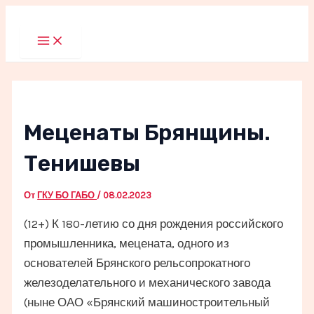
Перейти
к
Main
Menu
содержимому
Меценаты Брянщины.
Тенишевы
От
ГКУ БО ГАБО
/
08.02.2023
(12+) К 180-летию со дня рождения российского
промышленника, мецената, одного из
основателей Брянского рельсопрокатного
железоделательного и механического завода
(ныне ОАО «Брянский машиностроительный