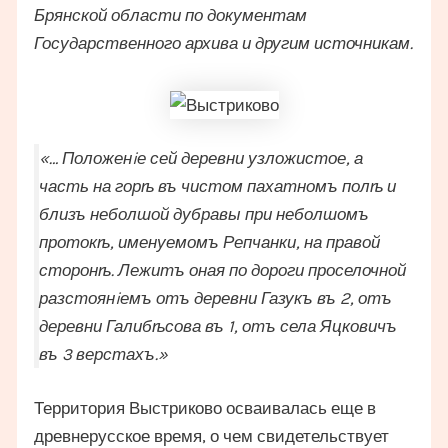
Брянской области по документам
Государственного архива и другим источникам.
«… Положенiе сей деревни узложистое, а
часть на горѣ въ чистом пахатномъ полѣ и
близъ неболшой дубравы при неболшомъ
протокѣ, именуемомъ Репчанки, на правой
сторонѣ. Лежитъ оная по дороги проселочной
разстоянiемъ отъ деревни Газукъ въ 2, отъ
деревни Галибѣсова въ 1, отъ села Яцковичъ
въ 3 верстахъ.»
Территория Выстриково осваивалась еще в
древнерусское время, о чем свидетельствует