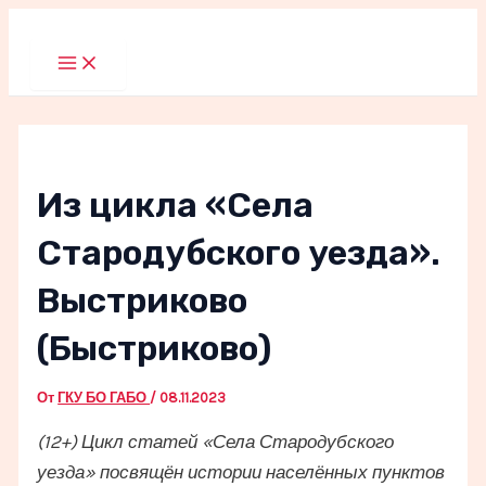
Перейти
к
Main
Menu
содержимому
Из цикла «Села
Стародубского уезда».
Выстриково
(Быстриково)
От
ГКУ БО ГАБО
/
08.11.2023
(12+) Цикл статей «Села Стародубского
уезда» посвящён истории населённых пунктов