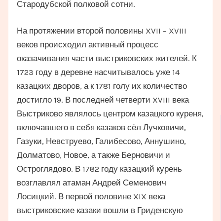
Стародубской полковой сотни.
На протяжении второй половины XVII – XVIII
веков происходил активный процесс
оказачивания части выстриковских жителей. К
1723 году в деревне насчитывалось уже 14
казацких дворов, а к 1781 голу их количество
достигло 19. В последней четверти XVIII века
Выстриково являлось центром казацкого куреня,
включавшего в себя казаков сёл Лучковичи,
Газуки, Невструево, Галибесово, Аннушино,
Долматово, Новое, а также Берновичи и
Остроглядово. В 1782 году казацкий курень
возглавлял атаман Андрей Семенович
Лосицкий. В первой половине XIX века
выстриковские казаки вошли в Гриденскую