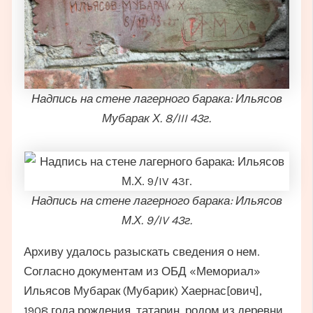
Надпись на стене лагерного барака: Ильясов
Мубарак Х. 8/III 43г.
Надпись на стене лагерного барака: Ильясов
М.Х. 9/IV 43г.
Архиву удалось разыскать сведения о нем.
Согласно документам из ОБД «Мемориал»
Ильясов Мубарак (Мубарик) Хаернас[ович],
1908 года рождения, татарин, родом из деревни