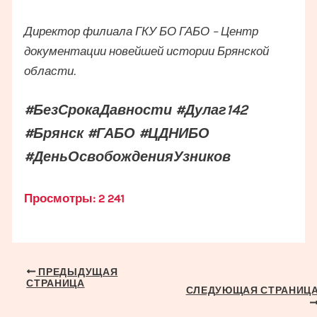
Директор филиала ГКУ БО ГАБО – Центр
документации новейшей истории Брянской
области.
#БезСрокаДавности #Дулаг142
#Брянск #ГАБО #ЦДНИБО
#ДеньОсвобожденияУзников
Просмотры:
2 241
Навигация
ПРЕДЫДУЩАЯ
СТРАНИЦА
по
СЛЕДУЮЩАЯ СТРАНИЦ
записям