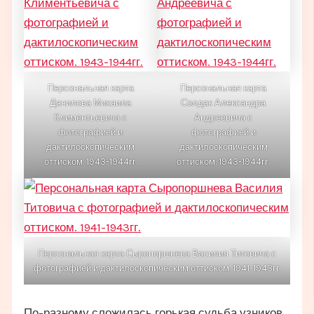
Персональная карта
Персональная карта
Данилова Михаила
Солдак Александра
Климентьевича с
Андреевича с
фотографией и
фотографией и
дактилоскопическим
дактилоскопическим
оттиском. 1943-1944гг.
оттиском. 1943-1944гг.
Персональная карта Сыропоршнева Василия Титовича с
фотографией и дактилоскопическим оттиском. 1941-1943гг.
По-разному сложилась горькая судьба узников