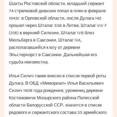
Шахты Ростовской области, младший сержант
74 стрелковой дивизии попал в плен в феврале
1943г. в Орловской области, после Дулага 142
прошел через Шталаг 336 в Литве, Шталаг VIII F
(318) в верхней Силезии, Шталаг IVB близ
Мюльберга в Саксонии, Шталаг IVA,
располагавшийся к югу от деревни
Эльстерхорст в Саксонии. Дальнейшая его
судьба неизвестна.
Илья Силич также внесен в список первой роты
Дулага. В ОБД «Мемориал» Илья Васильевич
Силич 1908 года рождения, уроженец деревни
Костюковичи Мозырского района Полесской
области Белорусской ССР, значится в списке
рядового и сержантского состава 35 армейского