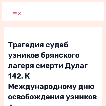
Перейти
к
Main
Menu
содержимому
Трагедия судеб
узников брянского
лагеря смерти Дулаг
142. К
Международному дню
освобождения узников