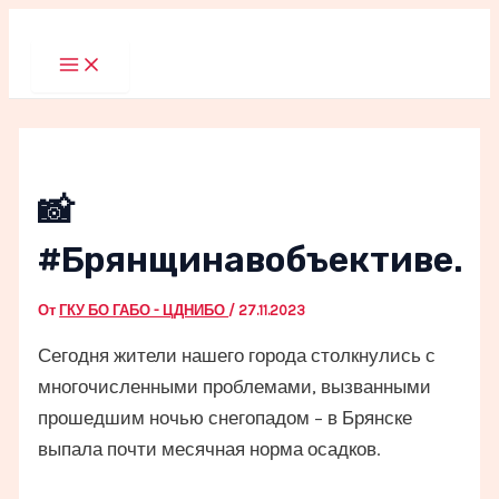
Перейти
к
Main
Menu
содержимому
📸
#Брянщинавобъективе.
От
ГКУ БО ГАБО - ЦДНИБО
/
27.11.2023
Сегодня жители нашего города столкнулись с
многочисленными проблемами, вызванными
прошедшим ночью снегопадом – в Брянске
выпала почти месячная норма осадков.