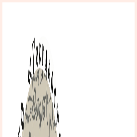
Перейти
к
содержимому