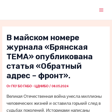
Перейти
к
Mai
содержимому
Men
В майском номере
журнала «Брянская
ТЕМА» опубликована
статья «Обратный
адрес – фронт».
От
ГКУ БО ГАБО - ЦДНИБО
/
06.05.2024
Великая Отечественная война унесла миллионы
человеческих жизней и оставила горький след в
судьбах поколений. Историками написаны