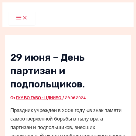
Перейти
к
Main
Menu
содержимому
29 июня – День
партизан и
подпольщиков.
От
ГКУ БО ГАБО - ЦДНИБО
/
29.06.2024
Праздник учрежден в 2009 году «в знак памяти
самоотверженной борьбы в тылу врага
партизан и подпольщиков, внесших
значительный вклад в победу советского народа