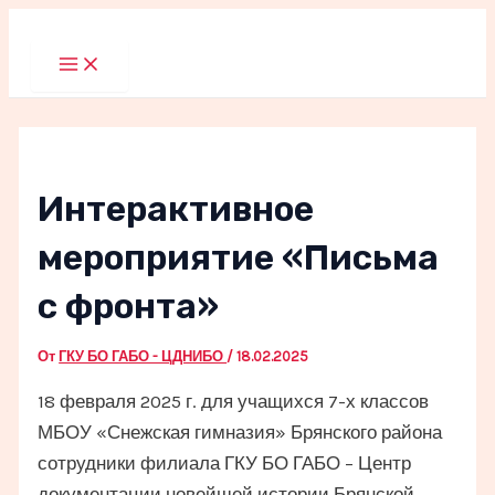
Перейти
к
Main
Menu
содержимому
Интерактивное
мероприятие «Письма
с фронта»
От
ГКУ БО ГАБО - ЦДНИБО
/
18.02.2025
18 февраля 2025 г. для учащихся 7-х классов
МБОУ «Снежская гимназия» Брянского района
сотрудники филиала ГКУ БО ГАБО – Центр
документации новейшей истории Брянской