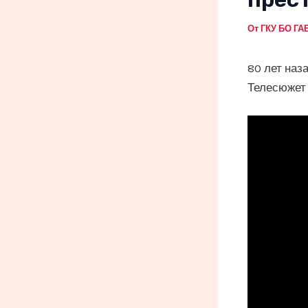
От
ГКУ БО ГА
80 лет наз
Телесюжет 