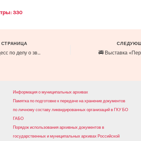
тры:
330
 СТРАНИЦА
СЛЕДУЮЩ
📕Cудебный процесс по делу о зверствах немецко-фашистских захватчиков в Орловской, Брянской и Бобруйской областях. 26 декабря 1945 г.
🚎 Выставка «Пе
Информация о муниципальных архивах
Памятка по подготовке к передаче на хранение документов
по личному составу ликвидированных организаций в ГКУ БО
ГАБО
Порядок использования архивных документов в
государственных и муниципальных архивах Российской