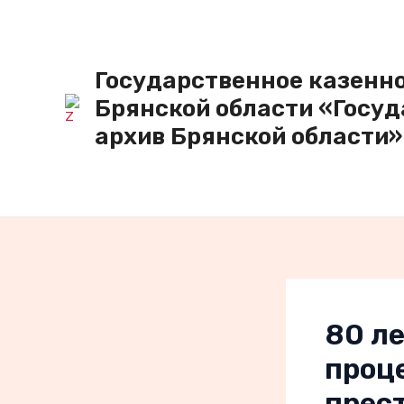
Перейти
к
содержимому
Государственное казенн
Брянской области «Госу
архив Брянской области»
80 ле
проц
прес