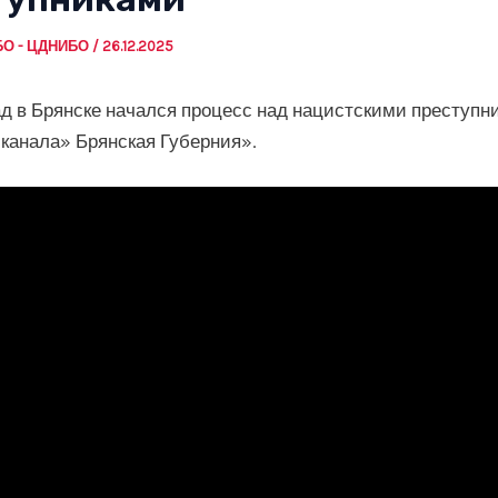
БО - ЦДНИБО
/
26.12.2025
ад в Брянске начался процесс над нацистскими преступн
канала» Брянская Губерния».