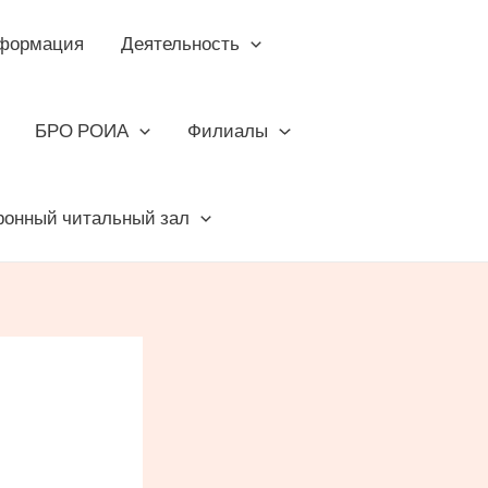
формация
Деятельность
БРО РОИА
Филиалы
ронный читальный зал