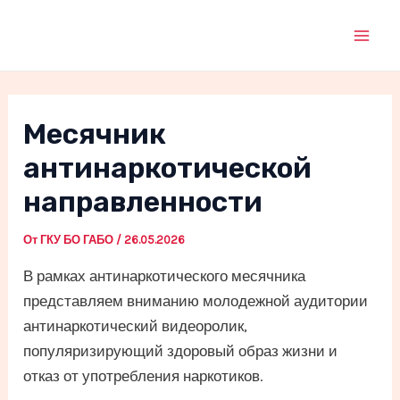
Перейти
к
Mai
содержимому
Men
Месячник
антинаркотической
направленности
От
ГКУ БО ГАБО
/
26.05.2026
В рамках антинаркотического месячника
представляем вниманию молодежной аудитории
антинаркотический видеоролик,
популяризирующий здоровый образ жизни и
отказ от употребления наркотиков.