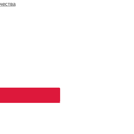
чества
ь