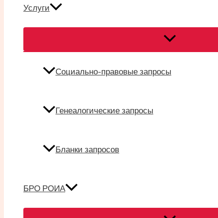
Услуги
Переключател
меню
Социально-правовые запросы
Генеалогические запросы
Бланки запросов
БРО РОИА