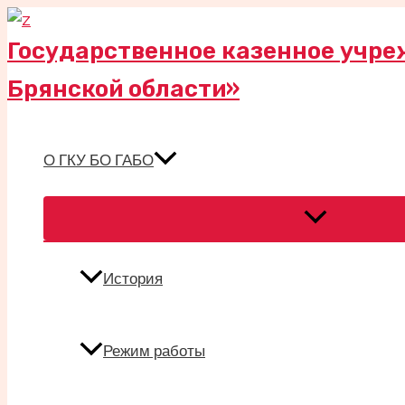
Перейти
к
Государственное казенное учре
содержимому
Брянской области»
О ГКУ БО ГАБО
Переключател
меню
История
Режим работы