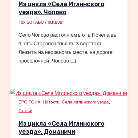
Из цикла «Села Мглинского
уезда». Чопово
ГКУ БО ГАБО
/
19.11.2021
Село Чопово растоянiемъ отъ Почепа въ
9, отъ Старопочепья въ 3 верстахъ.
Лежитъ на неровномъ месте, на дороге
проселочной. Чопово […]
,
,
,
БРО РОИА
Новости
Села Мглинского уезда
Статьи
Из цикла «Села Мглинского
уезда». Доманичи