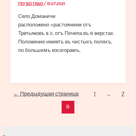
ГКУ БО ГАБО
/
15.07.2021
Село Доманичи
расположено «растоянием отъ
Третьяковъ в 2, отъ Почепа въ 8 верстах.
Положение имеетъ въ чистыхъ поляхъ,
по большимъ косогорамъ,
Постраничная
←
Предыдущая страница
1
…
7
навигация
8
записи