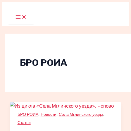
Перейти
к
Main
Menu
содержимому
БРО РОИА
,
,
,
БРО РОИА
Новости
Села Мглинского уезда
Статьи