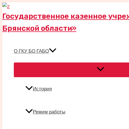
Перейти
к
Государственное казенное учре
содержимому
Брянской области»
О ГКУ БО ГАБО
Переключател
меню
История
Режим работы