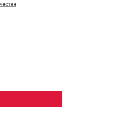
чества
ь