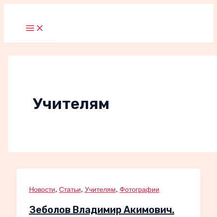
Перейти
к
Main
Menu
содержимому
Учителям
,
,
,
Новости
Статьи
Учителям
Фотографии
Зеболов Владимир Акимович.