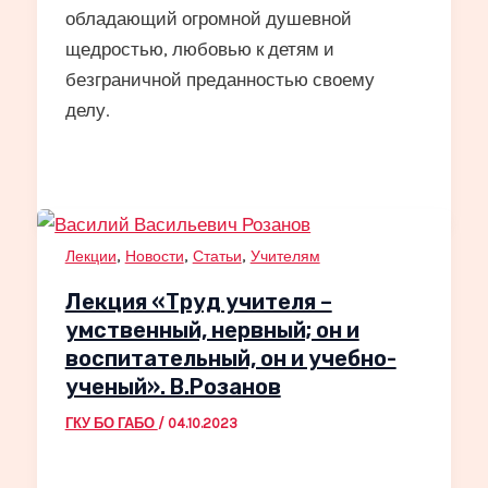
обладающий огромной душевной
щедростью, любовью к детям и
безграничной преданностью своему
делу.
,
,
,
Лекции
Новости
Статьи
Учителям
Лекция «Труд учителя –
умственный, нервный; он и
воспитательный, он и учебно-
ученый». В.Розанов
ГКУ БО ГАБО
/
04.10.2023