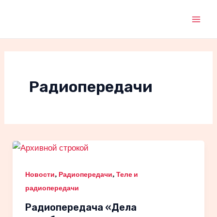
Перейти
к
Mai
содержимому
Men
Радиопередачи
,
,
Новости
Радиопередачи
Теле и
радиопередачи
Радиопередача «Дела