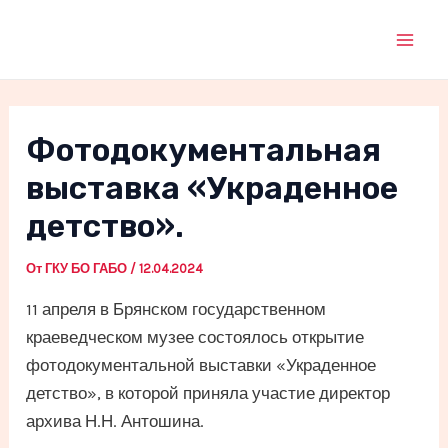
Перейти
к
Mai
содержимому
Men
Фотодокументальная
выставка «Украденное
детство».
От
ГКУ БО ГАБО
/
12.04.2024
11 апреля в Брянском государственном
краеведческом музее состоялось открытие
фотодокументальной выставки «Украденное
детство», в которой приняла участие директор
архива Н.Н. Антошина.