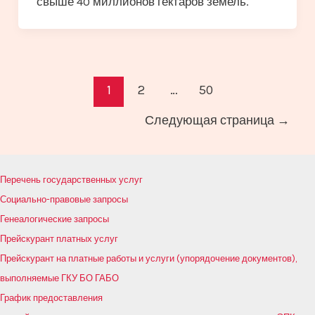
свыше 40 миллионов гектаров земель.
Постраничная
1
2
…
50
навигация
Следующая страница
→
записи
Перечень государственных услуг
Социально-правовые запросы
Генеалогические запросы
Прейскурант платных услуг
Прейскурант на платные работы и услуги (упорядочение документов),
выполняемые ГКУ БО ГАБО
График предоставления