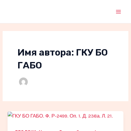
Перейти
к
Mai
содержимому
Men
Имя автора: ГКУ БО
ГАБО