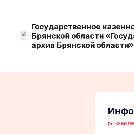
Перейти
к
содержимому
Государственное казенн
Брянской области «Госу
архив Брянской области»
Инфо
От
ГКУ БО Г