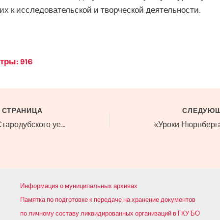
их к исследовательской и творческой деятельности.
тры:
916
 СТРАНИЦА
СЛЕДУЮЩ
Из цикла «Села Стародубского уезда». Голибисово (Галибесово).
Информация о муниципальных архивах
Памятка по подготовке к передаче на хранение документов
по личному составу ликвидированных организаций в ГКУ БО