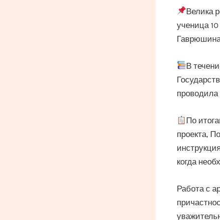
Велика р
ученица 10
Гаврюшина
В течени
Государств
проводила 
По итога
проекта, П
инструкция
когда необ
Работа с а
причастнос
уважительн