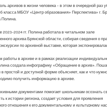
оль архивов в жизни человека – в этом в очередной раз 
 б класса МБОУ «Центр образования» Перспектива» г. Б
 Полина.
е 2023-2024 гг. Полина работала в читальном зале
енного архива Брянской области, собирая сведения о пр
экскурсии по архивной выставке, которая экспонировалас
м работы в архиве и в рамках реализации индивидуальн
олина создала инфографику «Обращение в архив». Поша
 в простой и доступной форме объясняет, как и что нужно
ходимо получить информацию в архиве.
рхивными документами помогает школьникам осознать с
ть к истории региона, создает условия для проявления
ого отношения к его документальному и культурному на