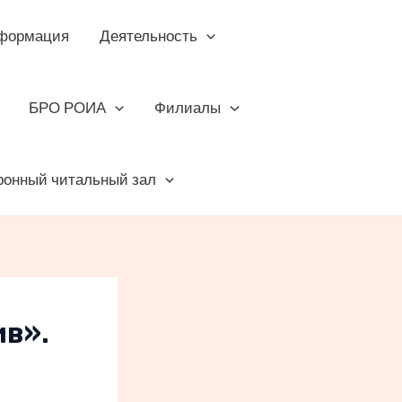
формация
Деятельность
БРО РОИА
Филиалы
ронный читальный зал
в».