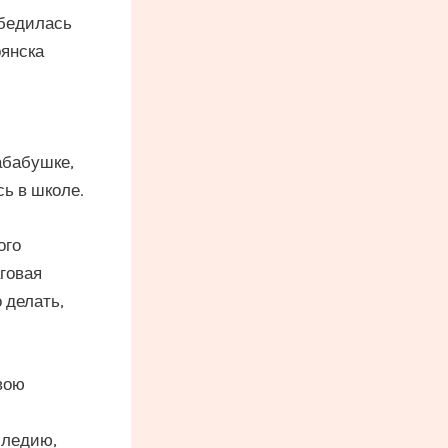
убедилась
рянска
абабушке,
ь в школе.
ого
говая
 делать,
вою
следию,