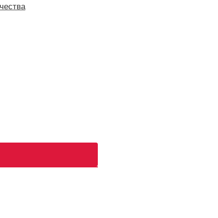
чества
ь