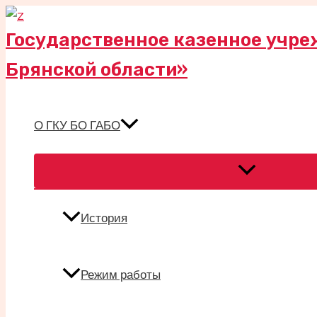
Перейти
к
Государственное казенное учре
содержимому
Брянской области»
О ГКУ БО ГАБО
Переключател
меню
История
Режим работы