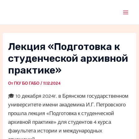
Перейти
к
Mai
содержимому
Men
Лекция «Подготовка к
студенческой архивной
практике»
От
ГКУ БО ГАБО
/
11.12.2024
🎓 10 декабря 2024г. в Брянском государственном
университете имени академика И.Г. Петровского
прошла лекция «Подготовка к студенческой
архивной практике» для студентов 4 курса
факультета истории и международных